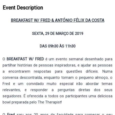
Event Description
BREAKFAST W/ FRED & ANTÓNIO FÉLIX DA COSTA
SEXTA, 29 DE MARÇO DE 2019
DAS 09h30 ÀS 11h30
O
BREAKFAST W/ FRED
é um evento semanal desenhado para
partilhar histórias de pessoas inspiradoras, e ajudar as pessoas
a encontrarem respostas para questões difíceis. Numa
conversa descontraída, enquanto tomam o pequeno almoço, o
Fred e um convidado muito especial irão abordar temas
relevantes, e responder a perguntas diretas dos seus
seguidores. É oferecida a todos os participantes uma deliciosa
bowl preparada pelo The Therapist!
O
Fred
saiu aos 20 anos da faculdade para começar o seu