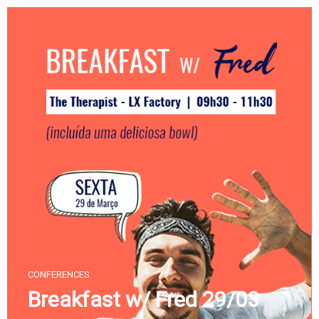
Skip
to
content
CONFERENCES
Breakfast w/ Fred 29/03