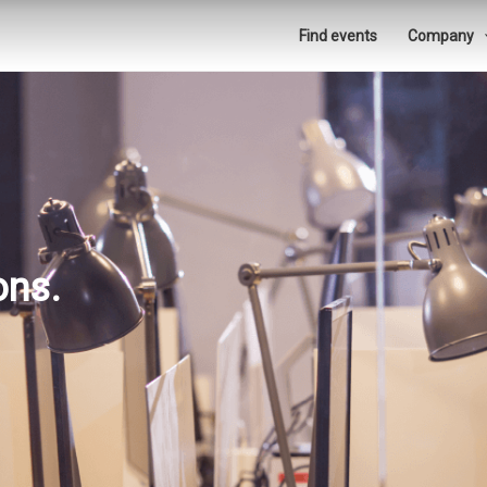
Find events
Company
ons.