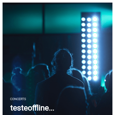
Skip
to
content
CONCERTS
testeoffline...