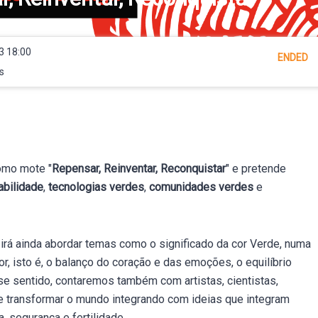
3 18:00
ENDED
s
omo mote "
Repensar, Reinventar, Reconquistar
" e pretende
abilidade
,
tecnologias verdes
,
comunidades verdes
e
rá ainda abordar temas como o significado da cor Verde, numa
r, isto é, o balanço do coração e das emoções, o equilíbrio
se sentido, contaremos também com artistas, cientistas,
de transformar o mundo integrando com ideias que integram
, segurança e fertilidade.