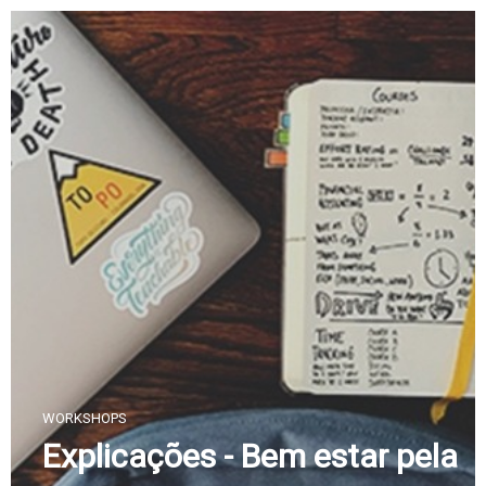
Skip
to
content
WORKSHOPS
Explicações - Bem estar pela