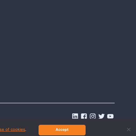
.
se of cookies
.
Accept
© 2026 Last2Ticket | All rights reserved