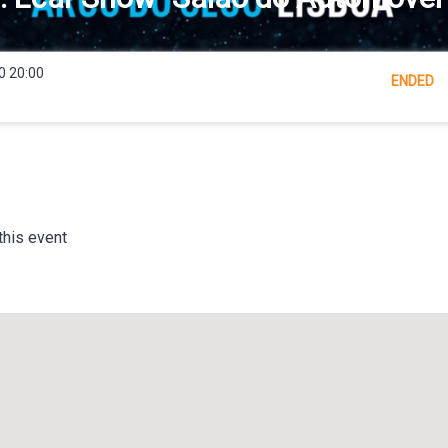
0 20:00
ENDED
this event