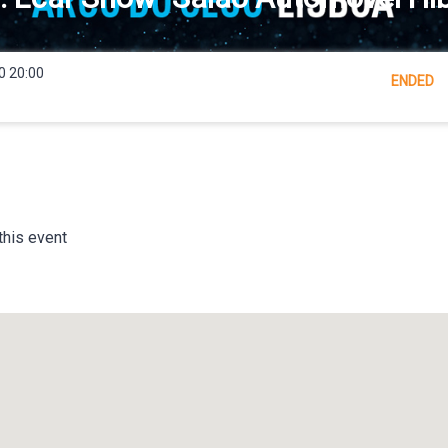
0 20:00
ENDED
this event