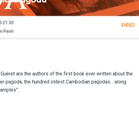
3 21:30
ENDED
om Penh
uéret are the authors of the first book ever written about the
r pagoda, the hundred oldest Cambodian pagodas… along
xamples”.