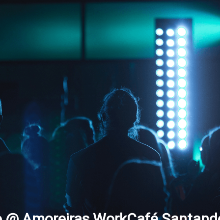
o @ Amoreiras WorkCafé Santand