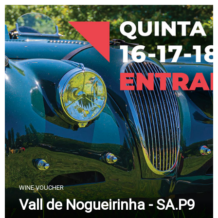
Skip
to
content
WINE VOUCHER
Vall de Nogueirinha - SA.P9